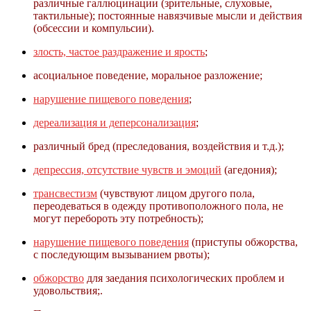
различные галлюцинации (зрительные, слуховые,
тактильные); постоянные навязчивые мысли и действия
(обсессии и компульсии).
злость, частое раздражение и ярость
;
асоциальное поведение, моральное разложение;
нарушение пищевого поведения
;
дереализация и деперсонализация
;
различный бред (преследования, воздействия и т.д.);
депрессия, отсутствие чувств и эмоций
(агедония);
трансвестизм
(чувствуют лицом другого пола,
переодеваться в одежду противоположного пола, не
могут перебороть эту потребность);
нарушение пищевого поведения
(приступы обжорства,
с последующим вызыванием рвоты);
обжорство
для заедания психологических проблем и
удовольствия;.