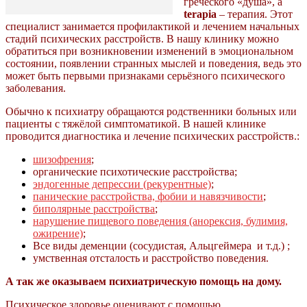
греческого «душа», а
terapia
– терапия. Этот
специалист занимается профилактикой и лечением начальных
стадий психических расстройств. В нашу клинику можно
обратиться при возникновении изменений в эмоциональном
состоянии, появлении странных мыслей и поведения, ведь это
может быть первыми признаками серьёзного психического
заболевания.
Обычно к психиатру обращаются родственники больных или
пациенты с тяжёлой симптоматикой. В нашей клинике
проводится диагностика и лечение психических расстройств.:
шизофрения
;
органические психотические расстройства;
эндогенные депрессии (рекурентные)
;
панические расстройства, фобии и навязчивости
;
биполярные расстройства
;
нарушение пищевого поведения (анорексия, булимия,
ожирение)
;
Все виды деменции (сосудистая, Альцгеймера и т.д.) ;
умственная отсталость и расстройство поведения.
А так же оказываем психиатрическую помощь на дому.
Психическое здоровье оценивают с помощью