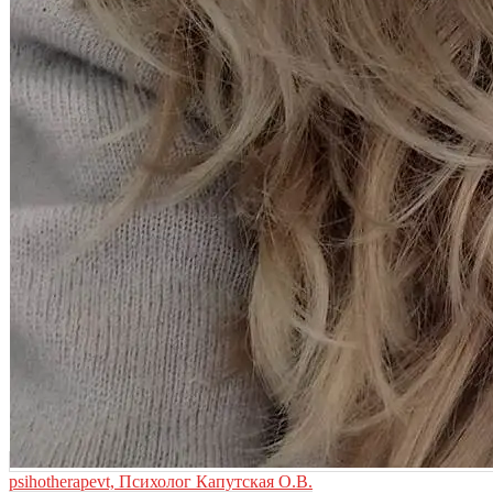
psihotherapevt, Психолог Капутская О.В.