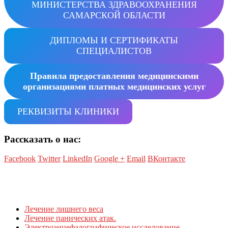
МИНИСТЕРСТВА ЗДРАВООХРАНЕНИЯ
САМАРСКОЙ ОБЛАСТИ
ДИПЛОМЫ И СЕРТИФИКАТЫ
СПЕЦИАЛИСТОВ
Правила предоставления медицинскими
организациями платных медицинских услуг
РЕКВИЗИТЫ КЛИНИКИ
Рассказать о нас:
Facebook
Twitter
LinkedIn
Google +
Email
ВКонтакте
Лечение лишнего веса
Лечение панических атак.
Электроэнцефалографическое исследование