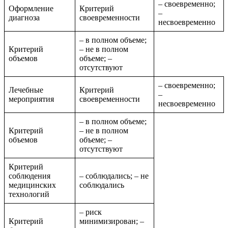
– своевременно;
Оформление
Критерий
–
диагноза
своевременности
несвоевременно
– в полном объеме;
Критерий
– не в полном
объемов
объеме; –
отсутствуют
– своевременно;
Лечебные
Критерий
–
мероприятия
своевременности
несвоевременно
– в полном объеме;
Критерий
– не в полном
объемов
объеме; –
отсутствуют
Критерий
соблюдения
– соблюдались; – не
медицинских
соблюдались
технологий
– риск
Критерий
минимизирован; –