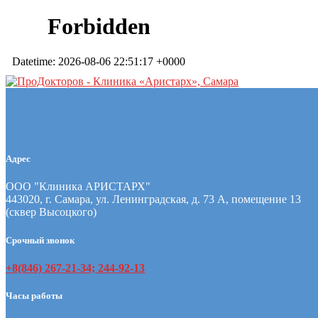
Адрес
ООО "Клиника АРИСТАРХ"
443020, г. Самара, ул. Ленинградская, д. 73 А, помещение 13
(сквер Высоцкого)
Срочный звонок
+8(846) 267-21-34; 244-92-13
Часы работы