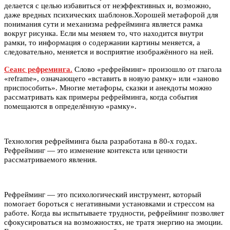
делается с целью избавиться от неэффективных и, возможно,
даже вредных психических шаблонов.Хорошей метафорой для
понимания сути и механизма рефрейминга является рамка
вокруг рисунка. Если мы меняем то, что находится внутри
рамки, то информация о содержании картины меняется, а
следовательно, меняется и восприятие изображённого на ней.
Сеанс рефреминга.
Слово «рефрейминг» произошло от глагола
«reframe», означающего «вставить в новую рамку» или «заново
приспособить». Многие метафоры, сказки и анекдоты можно
рассматривать как примеры рефрейминга, когда события
помещаются в определённую «рамку».
Технология рефрейминга была разработана в 80-х годах.
Рефрейминг — это изменение контекста или ценности
рассматриваемого явления.
Рефрейминг — это психологический инструмент, который
помогает бороться с негативными установками и стрессом на
работе. Когда вы испытываете трудности, рефрейминг позволяет
сфокусироваться на возможностях, не тратя энергию на эмоции.