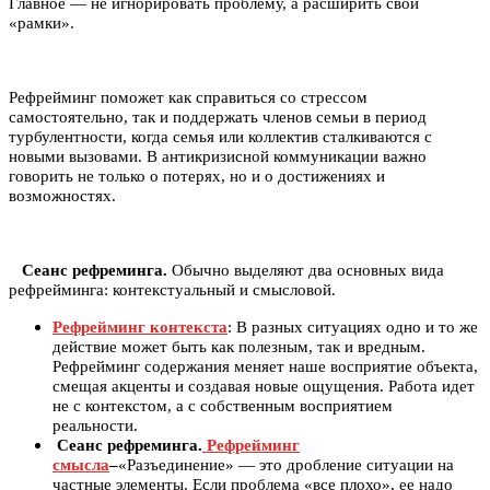
Главное — не игнорировать проблему, а расширить свои
«рамки».
Рефрейминг поможет как справиться со стрессом
самостоятельно, так и поддержать членов семьи в период
турбулентности, когда семья или коллектив сталкиваются с
новыми вызовами. В антикризисной коммуникации важно
говорить не только о потерях, но и о достижениях и
возможностях.
Сеанс рефреминга.
Обычно выделяют два основных вида
рефрейминга: контекстуальный и смысловой.
Рефрейминг контекста
: В разных ситуациях одно и то же
действие может быть как полезным, так и вредным.
Рефрейминг содержания меняет наше восприятие объекта,
смещая акценты и создавая новые ощущения. Работа идет
не с контекстом, а с собственным восприятием
реальности.
Сеанс рефреминга.
Рефрейминг
смысла
–
«Разъединение» — это дробление ситуации на
частные элементы. Если проблема «все плохо», ее надо