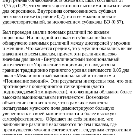
Внутренняя согласованность основных шкал составила от
0,75 до 0,79, что является достаточно высокими показателями
для опросников. Внутренняя согласованность субшкал
несколько ниже (в районе 0,7), но и ее можно признать
удовлетворительной, за исключением субшкалы ВЭ (0,57).
Был проведен анализ половых различий по шкалам
опросника. Ни по одной из шкал и субшкал не было
обнаружено значимых различий между дисперсией у мужчин
и женщин. Что касается средних, то у мужчин оказались выше
значения по всем шкалам, причем эти различия высоко
значимы для шкал «Внутриличностный эмоциональный
интеллект» и «Управление эмоциями», и находятся на
границе традиционно принятого уровня значимости 0,05 для
шкал «Межличностный эмоциональный интеллект» и
«Понимание эмоций». Эти результаты интересны тем, что они
противоречат общепринятой точке зрения (часто
подтверждаемой эмпирически), что женщины обладают более
высоким эмоциональным интеллектом. Возможное
объяснение состоит в том, что в рамках самоотчета
испытуемые мужского пола демонстрируют большую
уверенность в своей компетентности и более высокую
самоэффективность. Обращает на себя внимание, что
наибольшие различия наблюдаются по тем шкалам, где
преимущество мужчин соответствует гендерным стереотипам,