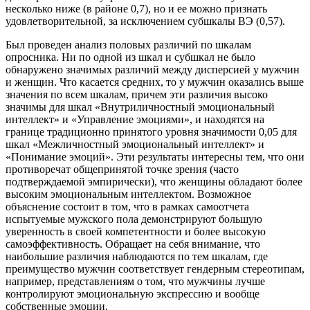
несколько ниже (в районе 0,7), но и ее можно признать
удовлетворительной, за исключением субшкалы ВЭ (0,57).
Был проведен анализ половых различий по шкалам
опросника. Ни по одной из шкал и субшкал не было
обнаружено значимых различий между дисперсией у мужчин
и женщин. Что касается средних, то у мужчин оказались выше
значения по всем шкалам, причем эти различия высоко
значимы для шкал «Внутриличностный эмоциональный
интеллект» и «Управление эмоциями», и находятся на
границе традиционно принятого уровня значимости 0,05 для
шкал «Межличностный эмоциональный интеллект» и
«Понимание эмоций». Эти результаты интересны тем, что они
противоречат общепринятой точке зрения (часто
подтверждаемой эмпирически), что женщины обладают более
высоким эмоциональным интеллектом. Возможное
объяснение состоит в том, что в рамках самоотчета
испытуемые мужского пола демонстрируют большую
уверенность в своей компетентности и более высокую
самоэффективность. Обращает на себя внимание, что
наибольшие различия наблюдаются по тем шкалам, где
преимущество мужчин соответствует гендерным стереотипам,
например, представлениям о том, что мужчины лучше
контролируют эмоциональную экспрессию и вообще
собственные эмоции.