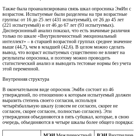
Также была проанализирована связь шкал опросника ЭмИн с
возрастом. Испытуемые были разделены на три возрастные
группы: от 16 до 25 лет (431 испытуемый), от 26 до 45 лет
(221 испытуемый) и от 46 до 67 лет (93 испытуемых).
Дисперсионный анализ показал, что есть значимые различия
только по шкале «Внутриличностный эмоциональный
интеллект» – в старшей возрастной группах среднее значение
выше (44,7), чем в младшей (42,6). В целом можно сделать
вывод, что возраст испытуемых существенно не влияет на
результаты опросника, и поэтому можно проводить
статистический анализ и выводить тестовые нормы без учета
этой переменной.
Внутренняя структура
В окончательном виде опросник ЭмИн состоит из 46
утверждений, по отношению к которым испытуемый должен
выразить степень своего согласия, используя
четырёхбалльную шкалу (совсем не согласен, скорее не
согласен, скорее согласен, полностью согласен). Эти
утверждения объединяются в пять субшкал, которые, в свою
очередь, объединяются в четыре шкалы более общего порядка:
МЭИ
Межличностный
ВЭИ
Внутриличн