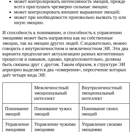
может контролировать интенсивность эмоций, прежде
всего приглушать чрезмерно сильные эмоции;
может контролировать внешнее выражение эмоций;
может при необходимости произвольно вызвать ту или
иную эмоцию.
И способность к пониманию, и способность к управлению
эмоциями может быть направлена как на собственные
эмоции, так на эмоции других людей. Следовательно, можно
говорить о внутриличностном и межличностном ЭИ. Эти два
варианта предполагают актуализацию разных когнитивных
процессов и навыков, однако, предположительно, должны
быть связаны друг с другом. Таким образом, в структуре ЭИ
априорно выделяется два «измерения», пересечение которых
даёт четыре вида ЭИ:
Межличностный
Внутриличностный
эмоциональный
эмоциональный
интеллект
интеллект
Понимание
Понимание чужих
Понимание своих
эмоций
эмоций
эмоций
Управление
Управление чужими
Управление своими
эмоциями
эмоциями
эмоциями