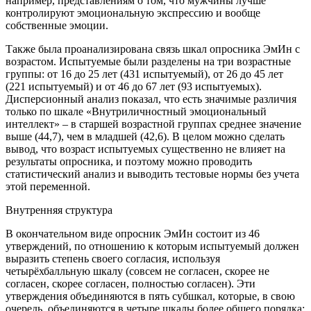
например, представлениям о том, что мужчины лучше
контролируют эмоциональную экспрессию и вообще
собственные эмоции.
Также была проанализирована связь шкал опросника ЭмИн с
возрастом. Испытуемые были разделены на три возрастные
группы: от 16 до 25 лет (431 испытуемый), от 26 до 45 лет
(221 испытуемый) и от 46 до 67 лет (93 испытуемых).
Дисперсионный анализ показал, что есть значимые различия
только по шкале «Внутриличностный эмоциональный
интеллект» – в старшей возрастной группах среднее значение
выше (44,7), чем в младшей (42,6). В целом можно сделать
вывод, что возраст испытуемых существенно не влияет на
результаты опросника, и поэтому можно проводить
статистический анализ и выводить тестовые нормы без учета
этой переменной.
Внутренняя структура
В окончательном виде опросник ЭмИн состоит из 46
утверждений, по отношению к которым испытуемый должен
выразить степень своего согласия, используя
четырёхбалльную шкалу (совсем не согласен, скорее не
согласен, скорее согласен, полностью согласен). Эти
утверждения объединяются в пять субшкал, которые, в свою
очередь, объединяются в четыре шкалы более общего порядка: