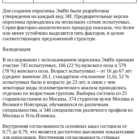
Для создания опросника ЭмИн были разработаны
утверждения на каждый вид ЭИ. Предварительные версии
опросника проводились на нескольких сотнях испытуемых.
Серия факторно-аналитических процедур показала, что более
или менее устойчиво выделяется пять факторов, в целом
соответствующих предложенной структуре.
Валидизация
В исследовании с использованием опросника ЭмИн приняли
участие 745 испытуемых, 166 (22 %) мужского пола и 579
(78 %) женского пола. Возраст испытуемых – от 16 до 67 лет
(среднее значение 28,1, стандартное отклонение 11,6). 52 %
испытуемых были в возрасте до 23 лет, в связи с чем
некоторые виды психометрического анализа проводились
отдельно по возрастным группам. Выборка состояла из 25
старшеклассников из Москвы, 374 студентов вузов Москвы и
Великого Новгорода, обучавшихся по различным
специальностям, и 346 специалистов различного профиля из
Москвы и Усть-Илимска.
Внутренняя согласованность основных шкал составила от
0,75 до 0,79, что является достаточно высокими показателями
для опросников. Внутренняя согласованность субшкал