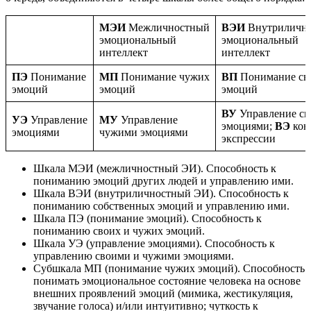
МЭИ
Межличностный
ВЭИ
Внутриличн
эмоциональный
эмоциональный
интеллект
интеллект
ПЭ
Понимание
МП
Понимание чужих
ВП
Понимание св
эмоций
эмоций
эмоций
ВУ
Управление с
УЭ
Управление
МУ
Управление
эмоциями;
ВЭ
кон
эмоциями
чужими эмоциями
экспрессии
Шкала МЭИ (межличностный ЭИ). Способность к
пониманию эмоций других людей и управлению ими.
Шкала ВЭИ (внутриличностный ЭИ). Способность к
пониманию собственных эмоций и управлению ими.
Шкала ПЭ (понимание эмоций). Способность к
пониманию своих и чужих эмоций.
Шкала УЭ (управление эмоциями). Способность к
управлению своими и чужими эмоциями.
Субшкала МП (понимание чужих эмоций). Способность
понимать эмоциональное состояние человека на основе
внешних проявлений эмоций (мимика, жестикуляция,
звучание голоса) и/или интуитивно; чуткость к