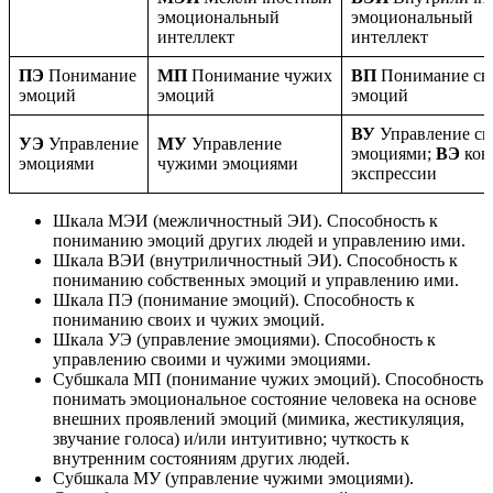
эмоциональный
эмоциональный
интеллект
интеллект
ПЭ
Понимание
МП
Понимание чужих
ВП
Понимание св
эмоций
эмоций
эмоций
ВУ
Управление с
УЭ
Управление
МУ
Управление
эмоциями;
ВЭ
кон
эмоциями
чужими эмоциями
экспрессии
Шкала МЭИ (межличностный ЭИ). Способность к
пониманию эмоций других людей и управлению ими.
Шкала ВЭИ (внутриличностный ЭИ). Способность к
пониманию собственных эмоций и управлению ими.
Шкала ПЭ (понимание эмоций). Способность к
пониманию своих и чужих эмоций.
Шкала УЭ (управление эмоциями). Способность к
управлению своими и чужими эмоциями.
Субшкала МП (понимание чужих эмоций). Способность
понимать эмоциональное состояние человека на основе
внешних проявлений эмоций (мимика, жестикуляция,
звучание голоса) и/или интуитивно; чуткость к
внутренним состояниям других людей.
Субшкала МУ (управление чужими эмоциями).