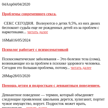
04
Апр
04/04/2020
Проблемы современного секса.
СЕКС СЕГОДНЯ. Волнуются о детях 9,5%, из них двоих
беспокоит судьба еще не рожденных детей из-за проблем с
наркотиками...
читать далее
16
Май
16/05/2024
Психолог работает с психосоматоикой
Психосоматические заболевания – Это болезни тела (сома),
возникающие из-за проблем в психике здорового человека.
Сегодня это большая проблема, потому...
читать далее
28
Мар
28/03/2020
Помощь детям и подросткам с девиантным поведением.
Девиантное поведение — термин, который объединяет
следующие проявления: школьник дерется, хулиганит, портит
чужое имущество, ворует. Подросток может врать,
прогуливать...
читать далее