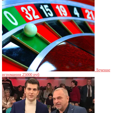
Лечение
игромании
25000 руб