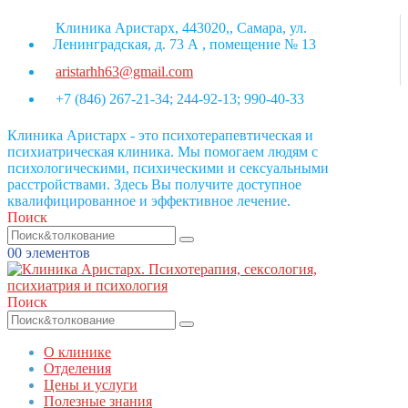
Клиника Аристарх, 443020,, Самара, ул.
Ленинградская, д. 73 А , помещение № 13
aristarhh63@gmail.com
+7 (846) 267-21-34; 244-92-13; 990-40-33
Клиника Аристарх - это психотерапевтическая и
психиатрическая клиника. Мы помогаем людям с
психологическими, психическими и сексуальными
расстройствами. Здесь Вы получите доступное
квалифицированное и эффективное лечение.
Поиск
0
0 элементов
Поиск
О клинике
Отделения
Цены и услуги
Полезные знания