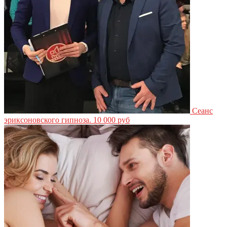
Сеанс
эриксоновского гипноза.
10 000 руб