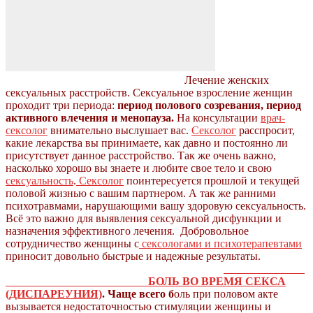
Лечение женских
сексуальных расстройств. Сексуальное взросление женщин
проходит три периода:
период полового созревания, период
активного влечения и менопауза.
На консультации
врач-
сексолог
внимательно выслушает вас.
Сексолог
расспросит,
какие лекарства вы принимаете, как давно и постоянно ли
присутствует данное расстройство. Так же очень важно,
насколько хорошо вы знаете и любите свое тело и свою
сексуальность
.
Сексолог
поинтересуется прошлой и текущей
половой жизнью с вашим партнером. А так же ранними
психотравмами, нарушающими вашу здоровую сексуальность.
Всё это важно для выявления сексуальной дисфункции и
назначения эффективного лечения. Добровольное
сотрудничество женщины с
сексологами и психотерапевтами
приносит довольно быстрые и надежные результаты.
БОЛЬ ВО ВРЕМЯ СЕКСА
(ДИСПАРЕУНИЯ)
. Чаще всего б
оль при половом акте
вызывается недостаточностью стимуляции женщины и