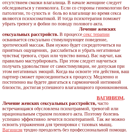
отсутствием смазки влагалища. В начале женщине следует
обследоваться у гинеколога. Если со стороны гинекологии без
патологии, то сухость и боль во влагалище во время секса
являются психосоматикой. И тогда психотерапия поможет
убрать тревогу и фобии по поводу полового акта.
Лечение женских
сексуальных расстройств.
В процессе
секс терапии
осваивается сексуально стимулирующее поведение,
эротический массаж. Вам нужно будет сосредоточиться на
приятных ощущениях, расслабиться и убрать негативные
чувства( тревога, страх или чувство вины). Вас научат, как
правильно мастурбировать. При этом следует научиться
получать удовольствие от самостимуляции, не допуская при
этом негативных эмоций. Когда вы освоите эти действия, ваш
партнер сможет присоединиться к процессу. Медленно и
постепенно вы будете двигаться к гармоничной интимной
близости, достигая успешного влагалищного проникновения.
ВАГИНИЗМ
.
Лечение женских сексуальных расстройств
,
часто
встречающаяся обусловлена психотравмой, тревогой или
ирациональным страхом полового акта. Поэтому болезнь
успешно эффективно лечится психотерапией. Так же можно
освоить упражнения для тренировки с тазовых мышц.
Вагинизм
трудно преодолеть без профессиональной помощи.