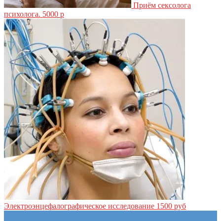
Приём сексолога
психолога.
5000 р
Электроэнцефалографическое исследование
1500 руб