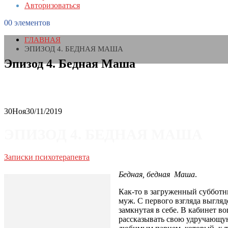
Авторизоваться
0
0 элементов
ГЛАВНАЯ
ЭПИЗОД 4. БЕДНАЯ МАША
Эпизод 4. Бедная Маша
30
Ноя
30/11/2019
ЭПИЗОД 4. БЕДНАЯ МАША
Записки психотерапевта
Бедная, бедная Маша
.
Как-то в загруженный субботн
муж. С первого взгляда выгляд
замкнутая в себе. В кабинет в
рассказывать свою удручающую