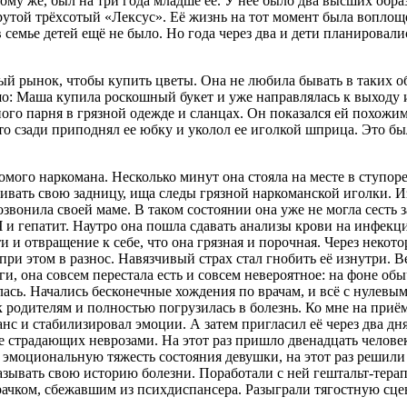
му же, был на три года младше её. У неё было два высших обра
рутой трёхсотый «Лексус». Её жизнь на тот момент была вопло
в семье детей ещё не было. Но года через два и дети планировали
ательно..
ый рынок, чтобы купить цветы. Она не любила бывать в таких об
: Маша купила роскошный букет и уже направлялась к выходу из
ого парня в грязной одежде и сланцах. Он показался ей похожим
то сзади приподнял ее юбку и уколол ее иголкой шприца. Это б
ого наркомана. Несколько минут она стояла на месте в ступоре, 
тривать свою задницу, ища следы грязной наркоманской иголки.
звонила своей маме. В таком состоянии она уже не могла сесть 
Ч и гепатит. Наутро она пошла сдавать анализы крови на инфекц
и и отвращение к себе, что она грязная и порочная. Через неко
ри этом в разнос. Навязчивый страх стал гнобить её изнутри. 
, она совсем перестала есть и совсем невероятное: на фоне обы
ась. Начались бесконечные хождения по врачам, и всё с нулевы
к родителям и полностью погрузилась в болезнь. Ко мне на при
транс и стабилизировал эмоции. А затем пригласил её через два 
е страдающих неврозами. На этот раз пришло двенадцать челов
 эмоциональную тяжесть состояния девушки, на этот раз решили 
казывать свою историю болезни. Поработали с ней гештальт-терап
рачком, сбежавшим из психдиспансера. Разыграли тягостную сце