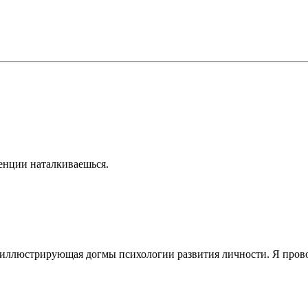
орые иногда в экзистенции наталкиваешься. Я 
о иллюстрирующая догмы психологии развития личности. Я пров