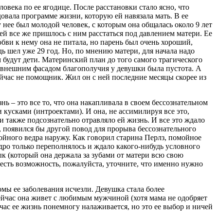
овека по ее ягодице. После расстановки стало ясно, что
вала программе жизни, которую ей навязала мать. В ее
 нее был молодой человек, с которым она общалась около 9 лет
 ей все же пришлось с ним расстаться под давлением матери. Ее
бви к нему она не питала, но парень был очень хороший,
ь шел уже 29 год. Но, по мнению матери, для начала надо
 будут дети. Материнский план до того самого трагического
а внешним фасадом благополучия у девушки была пустота. А
ейчас не помощник. Жил он с ней последние месяцы скорее из
нь – это все то, что она накапливала в своем бессознательном
 кусками (интроектами). И она, не ассимилируя все это,
и также подсознательно отравляло ей жизнь. И все это ждало
, появился бы другой повод для прорыва бессознательного
мойного ведра наружу. Как говорил старина Перлз, помойное
дро только переполнялось и ждало какого-нибудь условного
ык (который она держала за зубами от матери всю свою
и есть возможность, пожалуйста, уточните, что именно нужно
мы ее заболевания исчезли. Девушка стала более
ейчас она живет с любимым мужчиной (хотя мама не одобряет
йчас ее жизнь понемногу налаживается, но это ее выбор и ничей