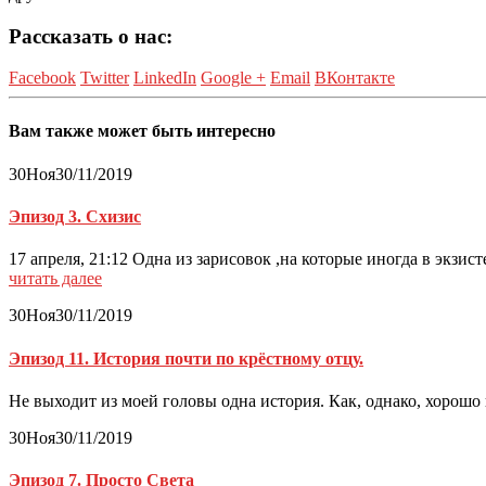
Рассказать о нас:
Facebook
Twitter
LinkedIn
Google +
Email
ВКонтакте
Вам также может быть интересно
30
Ноя
30/11/2019
Эпизод 3. Схизис
17 апреля, 21:12 Одна из зарисовок ,на кот
читать далее
30
Ноя
30/11/2019
Эпизод 11. История почти по крёстному отцу.
Не выходит из моей головы одна история. Как, однако, хорош
30
Ноя
30/11/2019
Эпизод 7. Просто Света