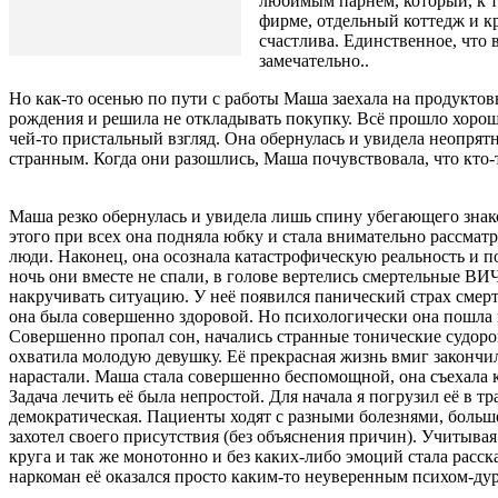
любимым парнем, который, к то
фирме, отдельный коттедж и к
счастлива. Единственное, что 
замеч
Но как-то осенью по пути с работы Маша заехала на продуктов
рождения и решила не откладывать покупку. Всё прошло хорошо
чей-то пристальный взгляд. Она обернулась и увидела неопрятн
странным. Когда они разошлись, Маша почувствовала, что кто-
Маша резко обернулась и увидела лишь спину убегающего знаком
этого при всех она подняла юбку и стала внимательно рассма
люди. Наконец, она осознала катастрофическую реальность и по
ночь они вместе не спали, в голове вертелись смертельные ВИ
накручивать ситуацию. У неё появился панический страх смерт
она была совершенно здоровой. Но психологически она пошла п
Совершенно пропал сон, начались странные тонические судороги
охватила молодую девушку. Её прекрасная жизнь вмиг закончил
нарастали. Маша стала совершенно беспомощной, она съехала 
Задача лечить её была непростой. Для начала я погрузил её в 
демократическая. Пациенты ходят с разными болезнями, больш
захотел своего присутствия (без объяснения причин). Учитывая
круга и так же монотонно и без каких-либо эмоций стала расс
наркоман её оказался просто каким-то неуверенным психом-ду