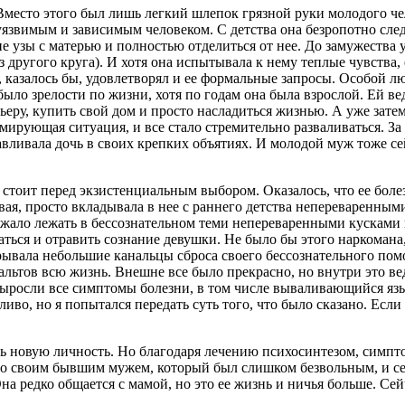
 Вместо этого был лишь легкий шлепок грязной руки молодого чел
звимым и зависимым человеком. С детства она безропотно следо
 узы с матерью и полностью отделиться от нее. До замужества у
з другого круга). И хотя она испытывала к нему теплые чувства,
казалось бы, удовлетворял и ее формальные запросы. Особой лю
ыло зрелости по жизни, хотя по годам она была взрослой. Ей вед
еру, купить свой дом и просто насладиться жизнью. А уже затем
мирующая ситуация, и все стало стремительно разваливаться. З
давливала дочь в своих крепких объятиях. И молодой муж тоже с
росить.
 стоит перед экзистенциальным выбором. Оказалось, что ее болез
евая, просто вкладывала в нее с раннего детства непереваренными
олжало лежать в бессознательном теми непереваренными кусками 
аться и отравить сознание девушки. Не было бы этого наркомана
акрывала небольшие канальцы сброса своего бессознательного по
альтов всю жизнь. Внешне все было прекрасно, но внутри это ве
и выросли все симптомы болезни, в том числе вываливающийся яз
иво, но я попытался передать суть того, что было сказано. Есл
 вежливым и понятным.
ть новую личность. Но благодаря лечению психосинтезом, симпто
 со своим бывшим мужем, который был слишком безвольным, и с
Она редко общается с мамой, но это ее жизнь и ничья больше. Се