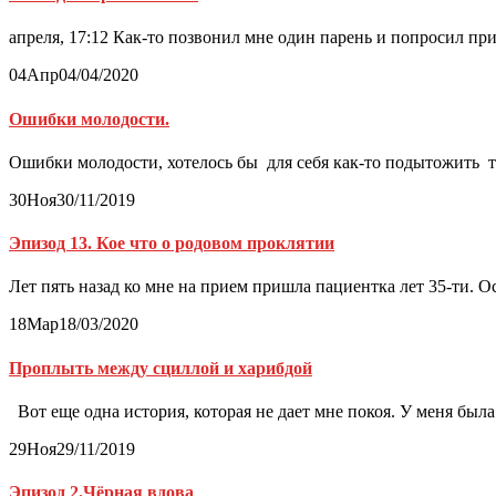
апреля, 17:12 Как-то позвонил мне один парень и попросил пр
04
Апр
04/04/2020
Ошибки молодости.
Ошибки молодости, хотелось бы для себя как-то подытожить та
30
Ноя
30/11/2019
Эпизод 13. Кое что о родовом проклятии
Лет пять назад ко мне на прием пришла пациентка лет 35-ти. 
18
Мар
18/03/2020
Проплыть между сциллой и харибдой
Вот еще одна история, которая не дает мне покоя. У меня бы
29
Ноя
29/11/2019
Эпизод 2.Чёрная вдова