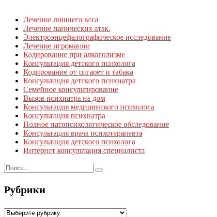
Лечение лишнего веса
Лечение панических атак.
Электроэнцефалографическое исследование
Лечение игромании
Кодирование при алкоголизме
Консультация детского психолога
Кодирование от сигарет и табака
Консультация детского психиатра
Семейное консультирование
Вызов психиатра на дом
Консультация медицинского психолога
Консультация психиатра
Полное патопсихологическое обследование
Консультация врача психотерапевта
Консультация детского психолога
Интернет консультация специалиста
Рубрики
Рубрики