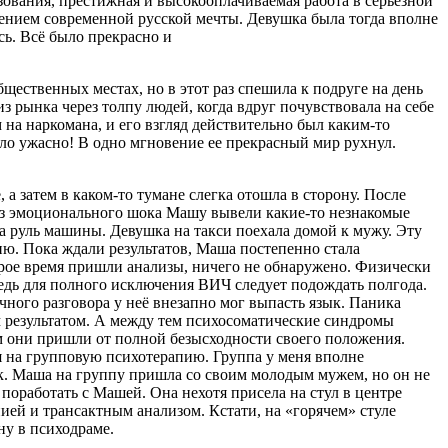
зования, престижная и высокооплачиваемая работа в серьёзной
щением современной русской мечты. Девушка была тогда вполне
сь. Всё было прекрасно и
щественных местах, но в этот раз спешила к подруге на день
 рынка через толпу людей, когда вдруг почувствовала на себе
 на наркомана, и его взгляд действительно был каким-то
ыло ужасно! В одно мгновение ее прекрасный мир рухнул.
а затем в каком-то тумане слегка отошла в сторону. После
 Из эмоционального шока Машу вывели какие-то незнакомые
за руль машины. Девушка на такси поехала домой к мужу. Эту
ию. Пока ждали результатов, Маша постепенно стала
торое время пришли анализы, ничего не обнаружено. Физически
Ведь для полного исключения ВИЧ следует подождать полгода.
чного разговора у неё внезапно мог выпасть язык. Паника
м результатом. А между тем психосоматические синдромы
ём они пришли от полной безысходности своего положения.
дня на групповую психотерапию. Группа у меня вполне
ек. Маша на группу пришла со своим молодым мужем, но он не
поработать с Машей. Она нехотя присела на стул в центре
ией и трансактным анализом. Кстати, на «горячем» стуле
ну в психодраме.