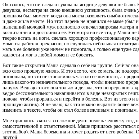
Оказалось, что ни следа от укола на ягодице девушки не было.
девушка, несмотря на свою внешнюю успешность, была очень уя
прошлом был момент, когда она могла разорвать симбиотические
и даже жила вместе. Но этот парень не нравился ее маме (был и
нынешний молодой муж полностью отвечал запросам матери и, 
воспитанный и достойный ее. Несмотря на все это, у Маши не б
твердо встать на ноги, сделать хорошую профессиональную карь
момента работал прекрасно, но случилась небольшая психотрав
мать в ее болезни уже ничем не помогала, а только еще туже с
жалости и мог в любой момент ее б
Вот такие открытия Маша сделала о себе на группе. Сейчас она
всю свою прошлую жизнь. И это все то, что ее мать, не подозр
поглощала, но это не становилось частью ее личности, а прод
лишь какого-то незначительного повода, чтобы внезапно прорв
наружу. Ведь до этого она только и делала, что непрерывно з
ведро бессознательного накапливается в виде незакрытых гешт
повода, чтобы прорваться и перейти в болезнь. Вот из этого 
прошлую жизнь). Я не знаю, как это можно выразить более вежл
изменить в тексте, чтобы он стал более
Мне пришлось взяться за сложное дело: помочь человеку созда
самостоятельной и ответственной. Маше пришлось расстаться
этот выбор). Маша беременна и хочет родить от него ребенка. 
другой.