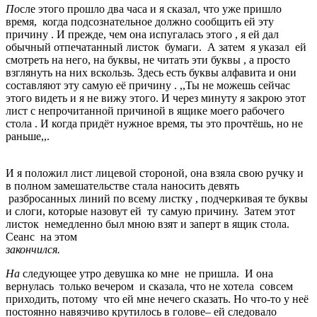
По
сле этого прошло два часа и я сказал, что уже пришло
время, когда подсознательное должно сообщить ей эту
причину . И прежде, чем она испугалась этого , я ей дал
обычный отпечатанный листок бумаги. А затем я указал ей
смотреть на него, на буквы, не читать эти буквы , а просто
взглянуть на них вскользь. Здесь есть буквы алфавита и они
составляют эту самую её причину . ,,Ты не можешь сейчас
этого видеть и я не вижу этого. И через минуту я закрою этот
лист с непрочитанной причиной в ящике моего рабочего
стола . И когда придёт нужное время, ты это прочтёшь, но не
раньше,,.
И я положил лист лицевой стороной, она взяла свою ручку и
в полном замешательстве стала наносить девять
разбросанных линий по всему листку , подчеркивая те буквы
и слоги, которые назовут ей ту самую причину. Затем этот
листок немедленно был мною взят и заперт в ящик стола.
Сеанс на этом
закончился.
На
следующее утро девушка ко мне не пришла. И она
вернулась только вечером и сказала, что не хотела совсем
приходить, потому что ей мне нечего сказать. Но что-то у неё
постоянно навязчиво крутилось в голове– ей следовало