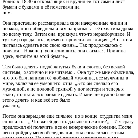
Ровно в 18.30 я открыл ящик и вручил ей тот самый лист
бумаги с буквами и её пометками на
нём.
Она пристально рассматривала свои начерченные линии и
неожиданно побледнела и вся напряглась—её охватила дрожь
по всему телу. Затем она крикнула что-то неразборчивое. И
тут же разрыдалась , время от времени восклицая: ,,Вот что я
пыталась сделать всю свою жизнь,,. Так продолжалось с
полчаса. Наконец успокоившись, она сказала: ,,Причина
здесь, читайте на этой бумаге,,.
Там было девять подчёркнутых букв и слогов, без всякой
системы, хаотично и не читаемо . Она тут же мне объяснила,
что это был написан её любимый мужчина, все мужчины в
мире, включая её умершего отца. ,,Это бы сделало его
мужчиной, а не половой тряпкой у ног матери и теперь я
знаю ,что пыталась раньше сделать. И мне не нужно больше
этого делать и как всё это было
ужасно,,.
Потом она зарыдала ещё сильнее, но в конце студентка меня
спросила: ,, Что же ей делать дальше по жизни?,,. И я сразу
предложил ей полечить все её венерические болезни. После
чего пройдя у меня обследование, она согласилась с этим