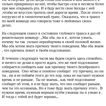
сильно прикрикнул на неё, чтобы быстро села и несмела более
при мне открывать рта. И я буду вести свои беседы с ней
,чтобы не впустую тратить своё дорогое время . После этого я
погрузил её в гипнотический транс. Оказалось, что в трансе
по моей команде она говорила тоже о любовных своих
делах.
На следующем сеансе в состоянии глубокого транса я дал ей
решительную команду: ,,Мы оба ,ты и я , хотели узнать,
почему ты так сильно неразборчива в своей половой жизни.
Мы оба хотим знать причину твоего поведения. Мы оба знаем
, что причина лежит в твоём подсознании.
В течении следующих часов мы будем сидеть здесь спокойно,
и ничего не делая и просто ждать ,что же твоё подсознание
собирается сообщить нам как причину твоего безобразного
поведения. Оно чётко и понятно сообщит эту причину, но ни
ты , ни я не поймём этого до тех пор, пока не настанет нужное
время, и не раньше. Ты не знаешь , как твоё подсознание
сообщит об этом, и я не буду знать, что оно сообщит раньше,
чем ты это осознаешь. Но я тоже буду знать причину этого . В
нужное время, нужным верным путём узнаешь ты и узнаю я .
И тогда с тобой всё будет хорошо,,.