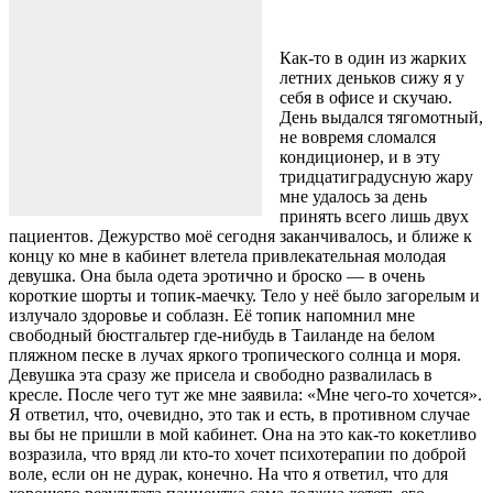
Как-то в один из жарких
летних деньков сижу я у
себя в офисе и скучаю.
День выдался тягомотный,
не вовремя сломался
кондиционер, и в эту
тридцатиградусную жару
мне удалось за день
принять всего лишь двух
пациентов. Дежурство моё сегодня заканчивалось, и ближе к
концу ко мне в кабинет влетела привлекательная молодая
девушка. Она была одета эротично и броско — в очень
короткие шорты и топик-маечку. Тело у неё было загорелым и
излучало здоровье и соблазн. Её топик напомнил мне
свободный бюстгальтер где-нибудь в Таиланде на белом
пляжном песке в лучах яркого тропического солнца и моря.
Девушка эта сразу же присела и свободно развалилась в
кресле. После чего тут же мне заявила: «Мне чего-то хочется».
Я ответил, что, очевидно, это так и есть, в противном случае
вы бы не пришли в мой кабинет. Она на это как-то кокетливо
возразила, что вряд ли кто-то хочет психотерапии по доброй
воле, если он не дурак, конечно. На что я ответил, что для