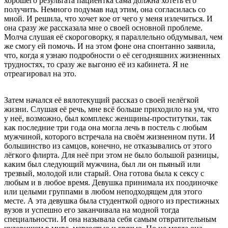
хорошего результата пациентка сама должна хотеть его
получить. Немного подумав над этим, она согласилась со
мной. И решила, что хочет кое от чего у меня излечиться. И
она сразу же рассказала мне о своей основной проблеме.
Молча слушая её скороговорку, я параллельно обдумывал, чем
же смогу ей помочь. И на этом фоне она спонтанно заявила,
что, когда я узнаю подробности о её сегодняшних жизненных
трудностях, то сразу же выгоню её из кабинета. Я не
отреагировал на это.
Затем начался её вялотекущий рассказ о своей нелёгкой
жизни. Слушая её речь, мне всё больше приходило на ум, что
у неё, возможно, был комплекс женщины-проститутки, так
как последние три года она могла лечь в постель с любым
мужчиной, которого встречала на своём жизненном пути. И
большинство из самцов, конечно, не отказывались от этого
лёгкого флирта. Для неё при этом не было большой разницы,
каким был следующий мужчина, был ли он пьяный или
трезвый, молодой или старый. Она готова была к сексу с
любым и в любое время. Девушка принимала их поодиночке
или целыми группами в любом неподходящем для этого
месте. А эта девушка была студенткой одного из престижных
вузов и успешно его заканчивала на модной тогда
специальности. И она называла себя самым отвратительным