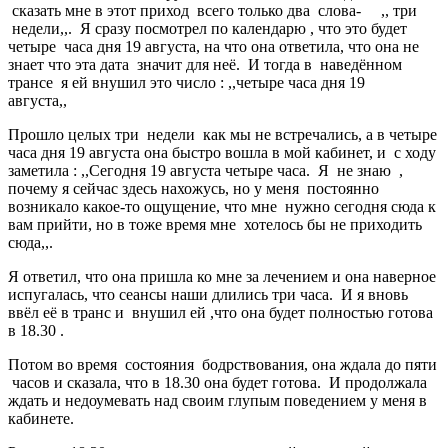
сказать мне в этот приход всего только два слова- ,, три
недели,,. Я сразу посмотрел по календарю , что это будет
четыре часа дня 19 августа, на что она ответила, что она не
знает что эта дата значит для неё. И тогда в наведённом
трансе я ей внушил это число : ,,четыре часа дня 19
августа,,
Прошло целых три недели как мы не встречались, а в четыре
часа дня 19 августа она быстро вошла в мой кабинет, и с ходу
заметила : ,,Сегодня 19 августа четыре часа. Я не знаю ,
почему я сейчас здесь нахожусь, но у меня постоянно
возникало какое-то ощущение, что мне нужно сегодня сюда к
вам прийти, но в тоже время мне хотелось бы не приходить
сюда,,.
Я ответил, что она пришла ко мне за лечением и она наверное
испугалась, что сеансы наши длились три часа. И я вновь
ввёл её в транс и внушил ей ,что она будет полностью готова
в 18.30 .
Потом во время состояния бодрствования, она ждала до пяти
часов и сказала, что в 18.30 она будет готова. И продолжала
ждать и недоумевать над своим глупым поведением у меня в
кабинете.