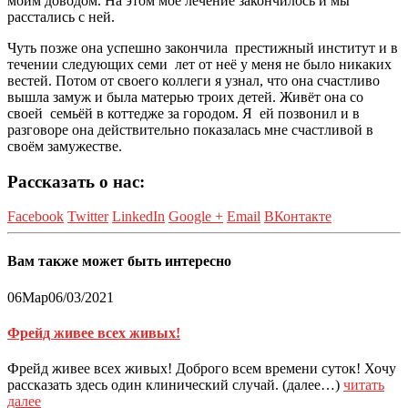
моим доводом. На этом моё лечение закончилось и мы
расстались с ней.
Чуть позже она успешно закончила престижный институт и в
течении следующих семи лет от неё у меня не было никаких
вестей. Потом от своего коллеги я узнал, что она счастливо
вышла замуж и была матерью троих детей. Живёт она со
своей семьёй в коттедже за городом. Я ей позвонил и в
разговоре она действительно показалась мне счастливой в
своём замужестве.
Рассказать о нас:
Facebook
Twitter
LinkedIn
Google +
Email
ВКонтакте
Вам также может быть интересно
06
Мар
06/03/2021
Фрейд живее всех живых!
Фрейд живее всех живых! Доброго всем времени суток! Хочу
рассказать здесь один клинический случай. (далее…)
читать
далее