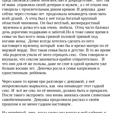
представлялась самой любезностью и добродетелью . Вот так
её мама управляла своей дочерью и мужем , а с её отцом она
говорила с пронзительным диким криком. И девушка даже
сейчас через столько лет продолжала ненавидеть свою мать
всей душой. А отец был у неё тогда богатый крупный
областной чиновник. Он был весёлый, жизнерадостный
мужчина и дочка его как очень любила. Отец часто баловал
дочь дорогими подарками и заботой.Но в тоже самое время в
семье он был всего лишь грязной половой тряпкой под
ногами жены. Дочке всегда хотелось сделать из него
настоящего мужчину, который взял бы и врезал матери по её
мерзкой морде. Вот такая семья была в детстве. В то же время
оба родителя учили её люто отрицать секс. Они говорили и
внушали, что сексом заниматься крайне отвратительно. И
что они для её же пользы, даже не спят в одной кровати уже
больше восьми лет. Девочка росла в семье капризным и
единственным ребёнком.
Через какое то время при разговоре с девушкой, у неё
непроизвольно вырвалось, как она ненавидит этот гадкий
секс. И всё же секс по её мнению, должно быть и прекрасен.
После такого экспромта она вновь занялась своим словесным
самобичеванием. Девушка продолжила рассказ о своём
прошлом и не менее гадким настоящем .
На четвёртый день, когда снова она вошла в мой кабинет, я