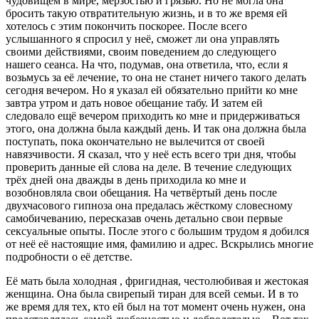
чудовищем в мире, мерзостью и грязью. Но не могла она
бросить такую отвратительную жизнь, и в то же время ей
хотелось с этим покончить поскорее. После всего
услышанного я спросил у неё, сможет ли она управлять
своими действиями, своим поведением до следующего
нашего сеанса. На что, подумав, она ответила, что, если я
возьмусь за её лечение, то она не станет ничего такого делать
сегодня вечером. Но я указал ей обязательно прийти ко мне
завтра утром и дать новое обещание табу. И затем ей
следовало ещё вечером приходить ко мне и придерживаться
этого, она должна была каждый день. И так она должна была
поступать, пока окончательно не вылечится от своей
навязчивости. Я сказал, что у неё есть всего три дня, чтобы
проверить данные ей слова на деле. В течение следующих
трёх дней она дважды в день приходила ко мне и
возобновляла свои обещания. На четвёртый день после
двухчасового гипноза она предалась жёсткому словесному
самобичеванию, пересказав очень детально свои первые
сексуальные опыты. После этого с большим трудом я добился
от неё её настоящие имя, фамилию и адрес. Вскрылись многие
подробности о её детстве.
Её мать была холодная , фригидная, честолюбивая и жестокая
женщина. Она была свирепый тиран для всей семьи. И в то
же время для тех, кто ей был на тот момент очень нужен, она