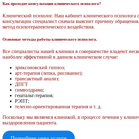
Как проходит консультация клинического психолога?
Клинический психолог. Наш кабинет клинического психолога о
консультации специалист сначала выяснит причину обращения
метод психотерапевтического воздействия.
О
сновные методы работы клинического психолога.
Все специалисты нашей клиники в совершенстве владеют неско
наиболее эффективной в данном клиническом случае:
эриксоновский гипноз;
арт-терапия (лепка, рисование);
трансактный анализ;
ДПГТ
символдрама;
гештальт-терапия;
РЭПТ;
телесно-ориентированная терапия и т. д.
Поскольку мы являемся клиникой, в процессе лечения у клинич
выздоровления пациента.
Подробнее цена услуги