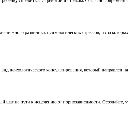
 ребенку справиться с тревогой и страхом. Согласно современн
и много различных психологических стрессов, из-за которых 
ид психологического консультирования, который направлен на 
й шаг на пути к исцелению от порнозависимости. Осознайте, ч