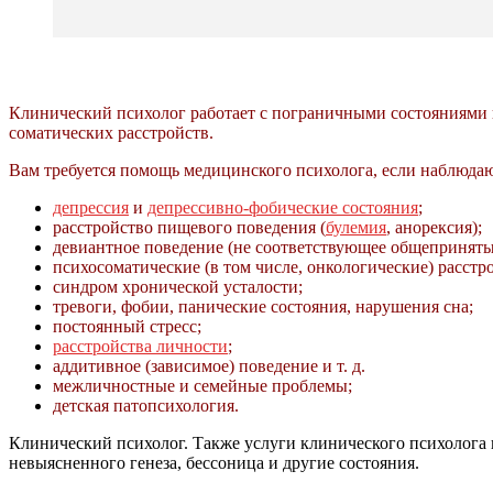
Клинический психолог работает с пограничными состояниями п
соматических расстройств.
Вам требуется помощь медицинского психолога, если наблюдаю
депрессия
и
депрессивно-фобические состояния
;
расстройство пищевого поведения (
булемия
, анорексия);
девиантное поведение (не соответствующее общепринят
психосоматические (в том числе, онкологические) расстро
синдром хронической усталости;
тревоги, фобии, панические состояния, нарушения сна;
постоянный стресс;
расстройства личности
;
аддитивное (зависимое) поведение и т. д.
межличностные и семейные проблемы;
детская патопсихология.
Клинический психолог. Также услуги клинического психолога 
невыясненного генеза, бессоница и другие состояния.