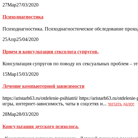
27
Мар
27/03/2020
Психодиагностика
Психодиагностика. Психодиагностическое обследование проход
25
Апр
25/04/2020
Прием и консультация сексолога супругов.
Консультация супругов по поводу их сексуальных проблем – эт
15
Мар
15/03/2020
Лечение компьютерной зависимости
https://aristarh63.ru/otdelenie-psihiatrii/ https://aristarh63.ru
игры, интернет-зависимость, чаты в соцсетях и...
читать далее
28
Мар
28/03/2020
Консультация детского психолога.