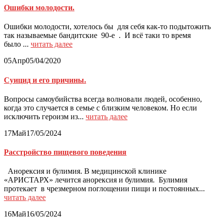
Ошибки молодости.
Ошибки молодости, хотелось бы для себя как-то подытожить
так называемые бандитские 90-е . И всё таки то время
было ...
читать далее
05
Апр
05/04/2020
Суицид и его причины.
Вопросы самоубийства всегда волновали людей, особенно,
когда это случается в семье с близким человеком. Но если
исключить героизм из...
читать далее
17
Май
17/05/2024
Расстройство пищевого поведения
Анорексия и булимия. В медицинской клинике
«АРИСТАРХ» лечится анорексия и булимия. Булимия
протекает в чрезмерном поглощении пищи и постоянных...
читать далее
16
Май
16/05/2024