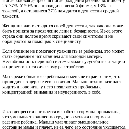
Послеродовая депрессия после рождения ребенка возникает у
25–37%. У 50% она проходит в легкой форме, у 13% – в
тяжелой, а оставшиеся 37% находятся в депрессии средней
тяжести.
Женщины часто стыдятся своей депрессии, так как она может
быть принята за проявление лени и бездарности. Из-за этого
страха они долгое время скрывают свои симптомы и не
обращаются за помощью к специалисту.
Если близкие не помогают ухаживать за ребенком, это может
стать серьезным испытанием для молодой матери.
Нестабильность нервной системы может усугубить ситуацию
и привести к психическому расстройству.
Мать реже общается с ребёнком и меньше играет с ним, что
приводит к задержке его развития. Малыш поздно начинает
ходить и говорить, у него появляются проблемы с
концентрацией внимания и неуверенность в себе.
Из-за депрессии снижается выработка гормона пролактина,
что уменьшает количество грудного молока и тормозит
развитие ребенка. Малыш улавливает эмоциональное
состояние мамы и плачет, из-за чего его состояние ухудшается.