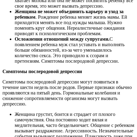
хватает молока или она не может посвятить ребенку все
свое время, это может вызвать депрессию.
Женщина не может объединить карьеру и уход за
ребенком
. Рождение ребенка меняет жизнь мамы. Ей
приходится менять все под нужды малыша. Нужно
поменять круг общения. Нереалистичные ожидания
приводят к психологическим проблемам.
Осложнения отношений между супругами.
С
появлением ребенка муж стал уставать и выполнять
больше обязанностей, из-за чего уменьшилось
количество секса. Это приводило к ссорам и
претензиям. Симптомы послеродовой депрессии.
Симптомы послеродовой депрессии
Симптомы послеродовой депрессии могут появиться в
течение шести недель после родов. Первые признаки обычно
проявляются на пятый день. Гормональные колебания и
снижение сопротивляемости организма могут вызвать
депрессию.
Женщина грустит, боится и страдает от плохого
самочувствия. Она постоянно ходит вялая и
медлительная, часто бездельничает. Общение с ребенком
вызывает раздражение. Агрессивность. Незначительные
события вызывают раздражение. Плаксивость даже при