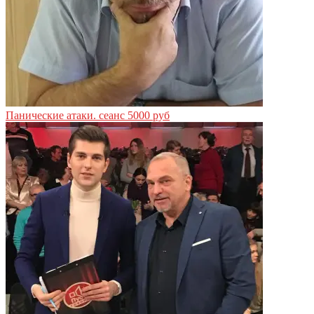
Панические атаки.
сеанс 5000 руб