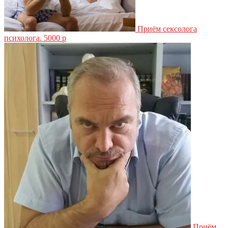
Приём сексолога
психолога.
5000 р
Приём