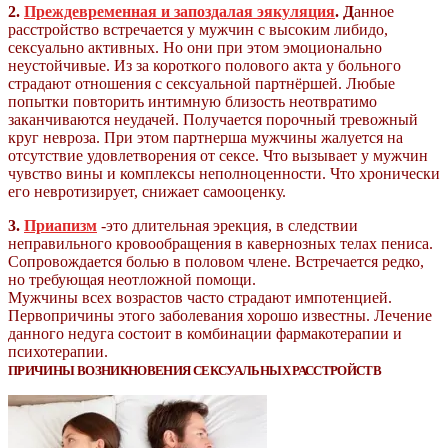
2.
Преждевременная и запоздалая эякуляция
. Д
анное
расстройство встречается
у
мужчин с высоким либидо,
сексуально активных. Но они при этом эмоционально
неустойчивые. Из за короткого полового акта у больного
страдают отношения с сексуальной партнёршей. Любые
попытки повторить интимную близость неотвратимо
заканчиваются неудачей. Получается порочный тревожный
круг невроза. При этом партнерша мужчины жалуется на
отсутствие удовлетворения от сексе. Что вызывает у мужчин
чувство вины и комплексы неполноценности. Что хронически
его невротизирует, снижает самооценку.
3.
Приапизм
-это длительная эрекция, в следствии
неправильного кровообращения в кавернозных телах пениса.
Сопровождается болью в половом члене. Встречается редко,
но требующая неотложной помощи.
Мужчины всех возрастов часто страдают импотенцией.
Первопричины этого заболевания хорошо известны. Лечение
данного недуга состоит в комбинации фармакотерапии и
психотерапии.
ПРИЧИНЫ ВОЗНИКНОВЕНИЯ СЕКСУАЛЬНЫХ РАССТРОЙСТВ