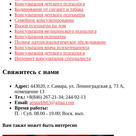
Консультация детского психолога
Кодирование от сигарет и табака
Консультация детского психиатра
Семейное консультирование
Вызов психиатра на дом
Консультация медицинского психолога
Консультация психиатра
Полное патопсихологическое обследование
Консультация врача психотерапевта
Консультация детского психолога
Интернет консультация специалиста
Свяжитесь с нами
Адрес:
443020, г. Самара, ул. Ленинградская д. 73 А,
помещение 13
Тел.:
+8(846) 267-21-34; 244-92-13
Email:
aristarhh63@gmai.com
Время работы:
П. - Суб. 08.00 - 19.00; Воск. вых.
Вам также может быть интересно