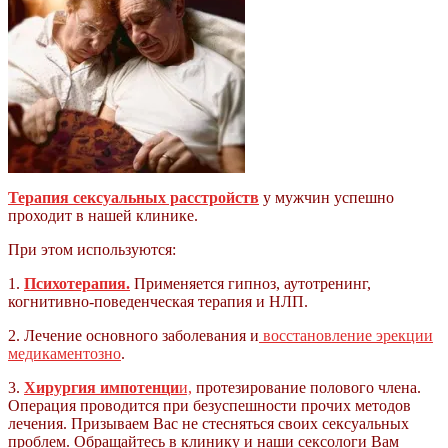
Терапия сексуальных расстройств
у мужчин успешно
проходит в нашей клинике.
При этом используются:
1.
Психотерапия.
Применяется гипноз, аутотренинг,
когнитивно-поведенческая терапия и НЛП.
2. Лечение основного заболевания и
восстановление эрекции
медикаментозно
.
3.
Хирургия импотенци
и,
протезирование полового члена.
Операция проводится при безуспешности прочих методов
лечения. Призываем Вас не стесняться своих сексуальных
проблем. Обращайтесь в клинику и наши сексологи Вам