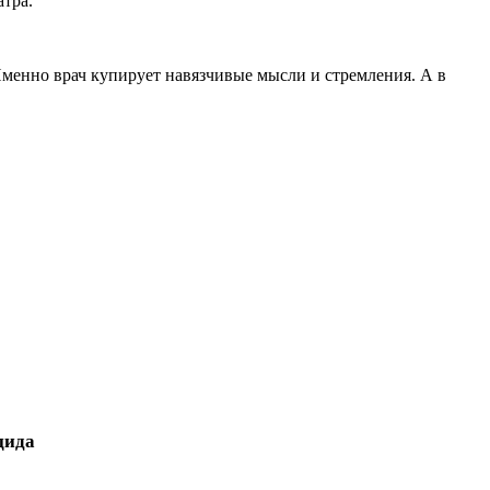
тра.
 Именно врач купирует навязчивые мысли и стремления. А в
цида