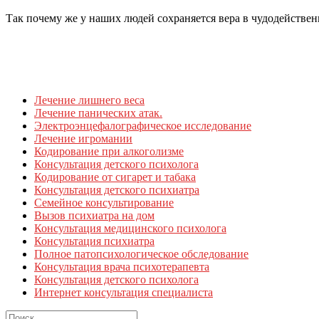
Так почему же у наших людей сохраняется вера в чудодейств
Лечение лишнего веса
Лечение панических атак.
Электроэнцефалографическое исследование
Лечение игромании
Кодирование при алкоголизме
Консультация детского психолога
Кодирование от сигарет и табака
Консультация детского психиатра
Семейное консультирование
Вызов психиатра на дом
Консультация медицинского психолога
Консультация психиатра
Полное патопсихологическое обследование
Консультация врача психотерапевта
Консультация детского психолога
Интернет консультация специалиста