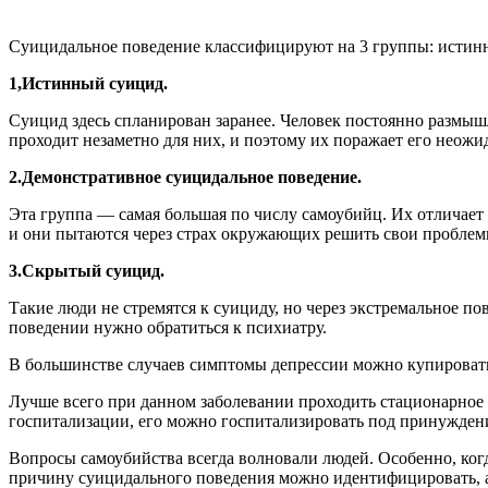
Суицидальное поведение классифицируют на 3 группы: истинн
1,Истинный суицид.
Суицид здесь спланирован заранее. Человек постоянно размышл
проходит незаметно для них, и поэтому их поражает его неож
2.Демонстративное суицидальное поведение.
Эта группа — самая большая по числу самоубийц. Их отличает 
и они пытаются через страх окружающих решить свои проблем
3.Скрытый суицид.
Такие люди не стремятся к суициду, но через экстремальное п
поведении нужно обратиться к психиатру.
В большинстве случаев симптомы депрессии можно купироват
Лучше всего при данном заболевании проходить стационарное 
госпитализации, его можно госпитализировать под принужден
Вопросы самоубийства всегда волновали людей. Особенно, когд
причину суицидального поведения можно идентифицировать, а