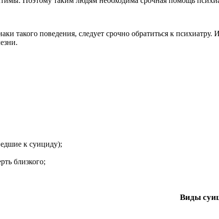
тимы. Поэтому таким людям необходима срочная помощь психиа
наки такого поведения, следует срочно обратиться к психиатру.
езни.
ведшие к суициду);
рть близкого;
Виды суи
 тяжелые болезни.