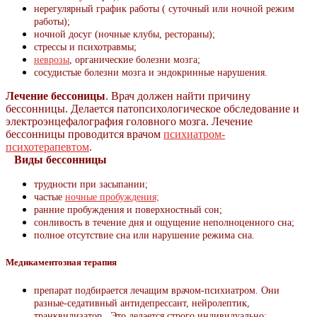
нерегулярный график работы ( суточный или ночной режим
работы);
ночной досуг (ночные клубы, рестораны);
стрессы и психотравмы;
неврозы
, органические болезни мозга;
сосудистые болезни мозга и эндокринные нарушения.
Лечение бессоницы
. Врач должен найти причину
бессонницы. Делается патопсихологическое обследование и
электроэнцефалография головного мозга.
Лечение
бессонницы проводится врачом
психиатром-
психотерапевтом
.
Виды бессонницы
трудности при засыпании;
частые
ночные пробуждения;
ранние пробуждения и
поверхностный сон;
сонливость в течение дня и
ощущение неполноценного сна;
полное отсутствие сна или
нарушение режима сна.
Медикаментозная терапия
препарат подбирается лечащим врачом-психиатром. Они
разные-седативный антидепрессант, нейролептик,
транквилизатор. Это делается строго индивидуально;